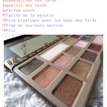
👍
Composition des fards
👍
Qualité des fards
👍P
arfum sucré
👎
Taille de la palette
👎
Film plastique avec les noms des fards
👎
Trop de couleurs neutres
👎
Prix