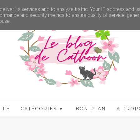
eliver its services and to analyze traffic. Your IP address and u
ormance and security metrics to ensure quality of service, gene
buse.
LLE
CATÉGORIES ▼
BON PLAN
A PROP