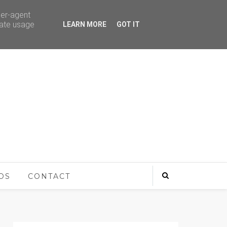
ser-agent
rate usage
LEARN MORE
GOT IT
OS
CONTACT