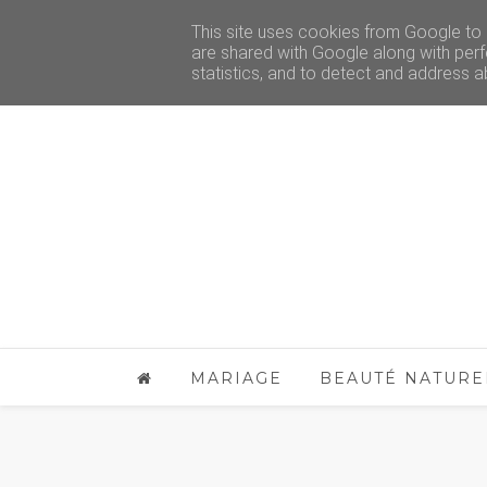
This site uses cookies from Google to d
are shared with Google along with perf
statistics, and to detect and address a
MARIAGE
BEAUTÉ NATURE