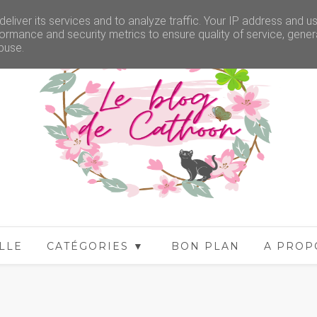
eliver its services and to analyze traffic. Your IP address and u
ormance and security metrics to ensure quality of service, gene
buse.
LLE
CATÉGORIES ▼
BON PLAN
A PROP