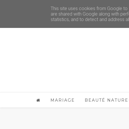
This site uses cookies from Google to d
are shared with Google along with perf
statistics, and to detect and address a
MARIAGE
BEAUTÉ NATURE