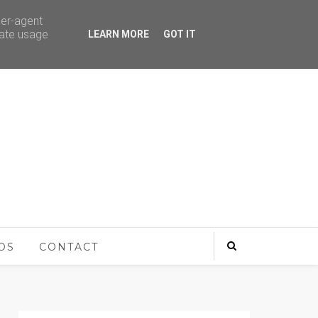
ser-agent
rate usage
LEARN MORE
GOT IT
OS
CONTACT