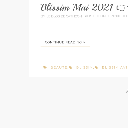
Blissim Mai 2021 👉
POSTED ON 18:30:00
0 
BY
LE BLOG DE CATHOON
CONTINUE READING >
BEAUTÉ
BLISSIM
BLISSIM AVI
,
,