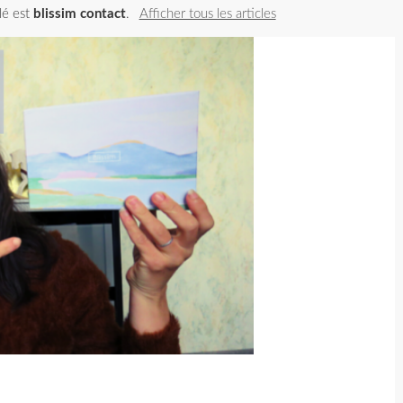
llé est
blissim contact
.
Afficher tous les articles