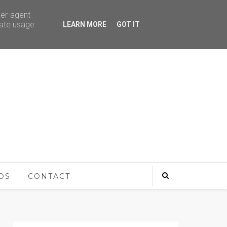
ser-agent
rate usage
LEARN MORE
GOT IT
OS
CONTACT