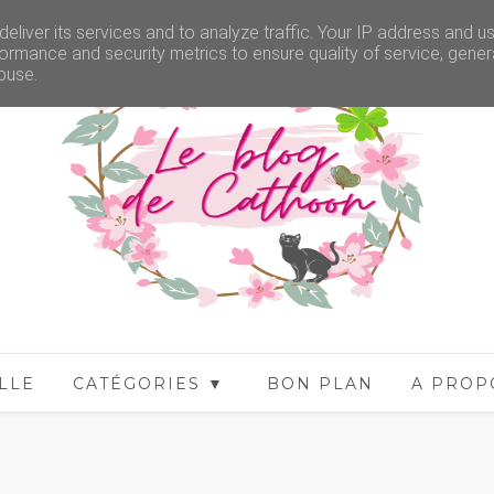
eliver its services and to analyze traffic. Your IP address and u
ormance and security metrics to ensure quality of service, gene
buse.
LLE
CATÉGORIES ▼
BON PLAN
A PROP