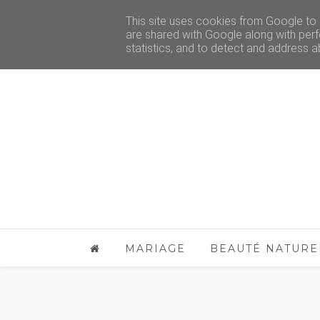
This site uses cookies from Google to d
are shared with Google along with perf
statistics, and to detect and address a
MARIAGE
BEAUTÉ NATURE