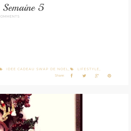
 Semaine 5
COMMENTS
IDEE CADEAU SWAP DE NOEL
LIFESTYLE
,
,
Share: