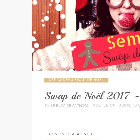
IDEE CADEAU SWAP DE NOEL
Swap de Noël 2017 -
POSTED ON 18:30:00
0 
BY
LE BLOG DE CATHOON
CONTINUE READING >