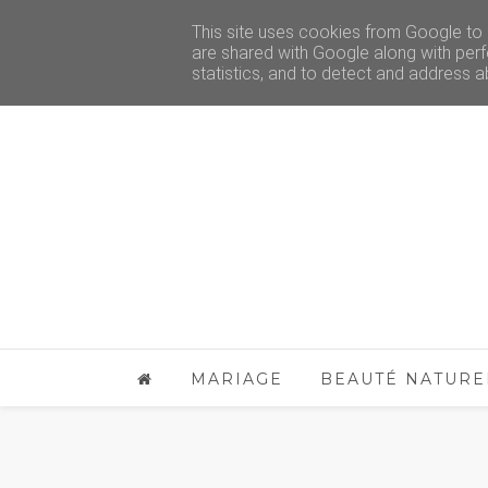
This site uses cookies from Google to d
are shared with Google along with perf
statistics, and to detect and address a
MARIAGE
BEAUTÉ NATURE