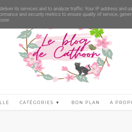
eliver its services and to analyze traffic. Your IP address and u
ormance and security metrics to ensure quality of service, gene
buse.
LLE
CATÉGORIES ▼
BON PLAN
A PROP