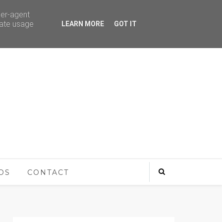
ser-agent
rate usage
LEARN MORE
GOT IT
OS
CONTACT