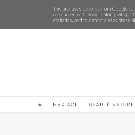
This site uses cookies from Google to d
are shared with Google along with perf
statistics, and to detect and address a
MARIAGE
BEAUTÉ NATURE