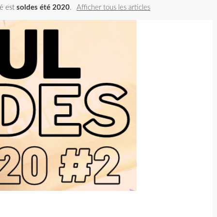
lé est
soldes été 2020
.
Afficher tous les articles