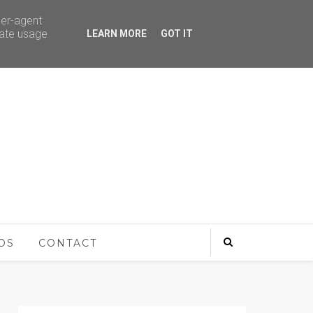
ser-agent
rate usage
LEARN MORE
GOT IT
OS
CONTACT