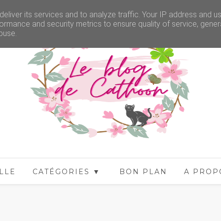
eliver its services and to analyze traffic. Your IP address and u
ormance and security metrics to ensure quality of service, gene
buse.
LLE
CATÉGORIES ▼
BON PLAN
A PROP