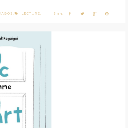
 DABOS
LECTURE
Share:
,
,