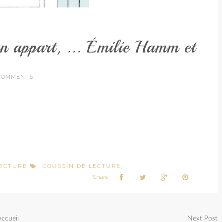
n appart, ... Émilie Hamm et
COMMENTS
LECTURE
COUSSIN DE LECTURE
,
,
Share:
Accueil
Next Post