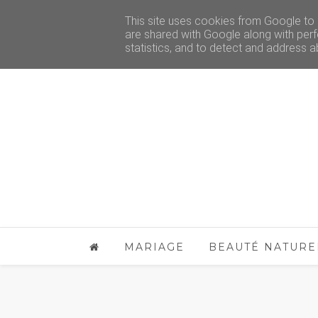
This site uses cookies from Google to d
are shared with Google along with perf
statistics, and to detect and address a
MARIAGE
BEAUTÉ NATURE