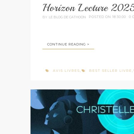
Horizon Lecture 202
POSTED ON 18:30:00
0 
BY
LE BLOG DE CATHOON
CONTINUE READING >
AVIS LIVRES
BEST SELLER LIVRE
,
,