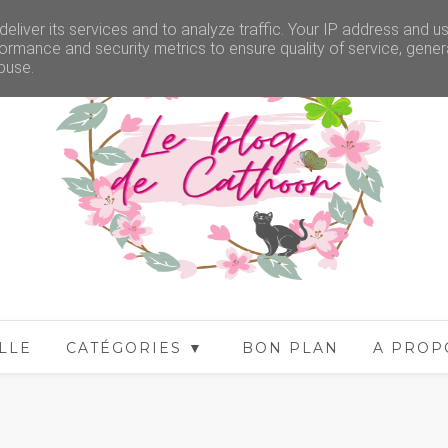
eliver its services and to analyze traffic. Your IP address and u
ormance and security metrics to ensure quality of service, gene
buse.
LLE
CATÉGORIES ▼
BON PLAN
A PROP