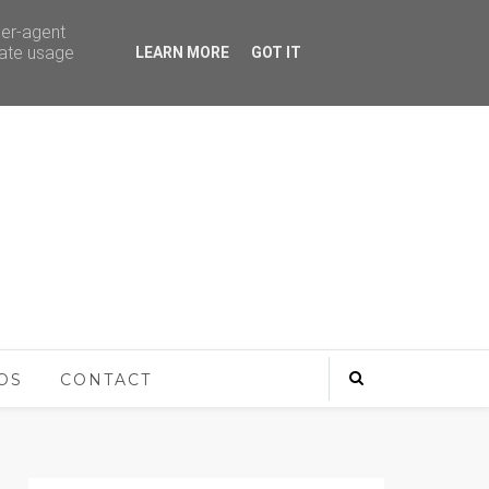
ser-agent
rate usage
LEARN MORE
GOT IT
OS
CONTACT