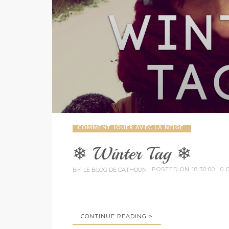
COMMENT JOUER AVEC LA NEIGE
❄ Winter Tag ❄
POSTED ON 18:30:00
0 
BY
LE BLOG DE CATHOON
CONTINUE READING >