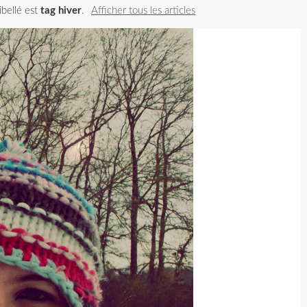
ibellé est
tag hiver
.
Afficher tous les articles