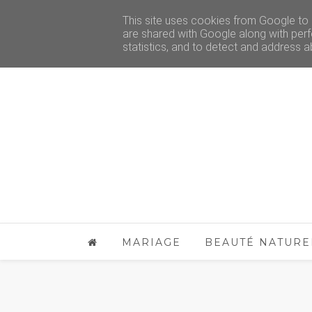
This site uses cookies from Google to d
are shared with Google along with perf
statistics, and to detect and address a
MARIAGE
BEAUTÉ NATURE