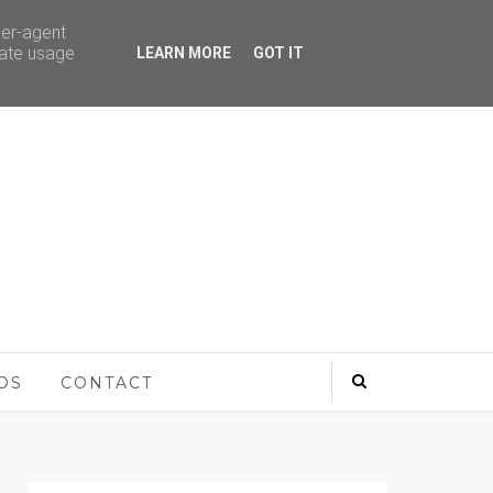
ser-agent
rate usage
LEARN MORE
GOT IT
OS
CONTACT