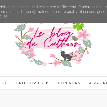
eliver its services and to analyze traffic. Your IP address and u
ormance and security metrics to ensure quality of service, gene
buse.
LLE
CATÉGORIES ▼
BON PLAN
A PROP