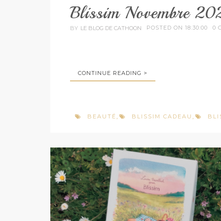
Blissim Novembre 202
POSTED ON 18:30:00
0 
BY
LE BLOG DE CATHOON
CONTINUE READING >
BEAUTÉ
BLISSIM CADEAU
BLI
,
,