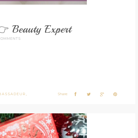
 Beauty Expert
COMMENTS
MBASSADEUR
Share:
,