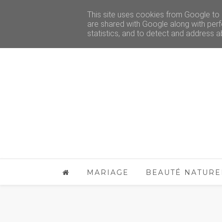
This site uses cookies from Google to d
are shared with Google along with perf
statistics, and to detect and address a
MARIAGE
BEAUTÉ NATURE