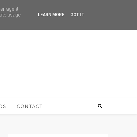
ser-agent
rate usage
LEARN MORE
GOT IT
OS
CONTACT