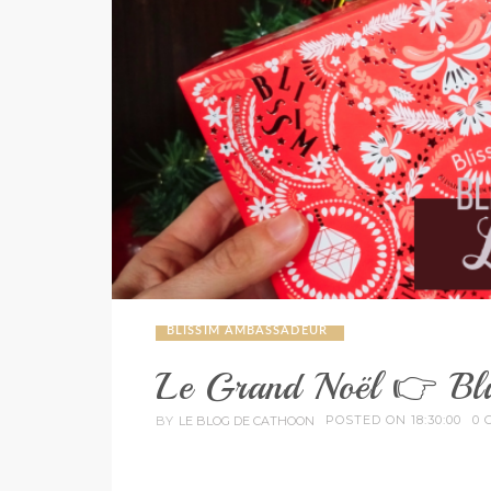
BLISSIM AMBASSADEUR
Le Grand Noël 👉 Bl
POSTED ON 18:30:00
0 
BY
LE BLOG DE CATHOON