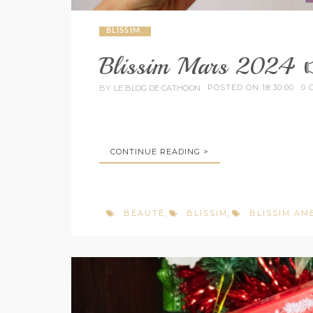
BLISSIM
Blissim Mars 2024 
POSTED ON 18:30:00
0 
BY
LE BLOG DE CATHOON
CONTINUE READING >
BEAUTÉ
BLISSIM
BLISSIM A
,
,