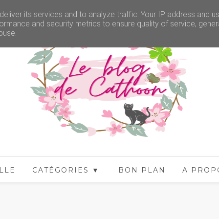
eliver its services and to analyze traffic. Your IP address and u
ormance and security metrics to ensure quality of service, gene
buse.
LLE
CATÉGORIES ▼
BON PLAN
A PROP