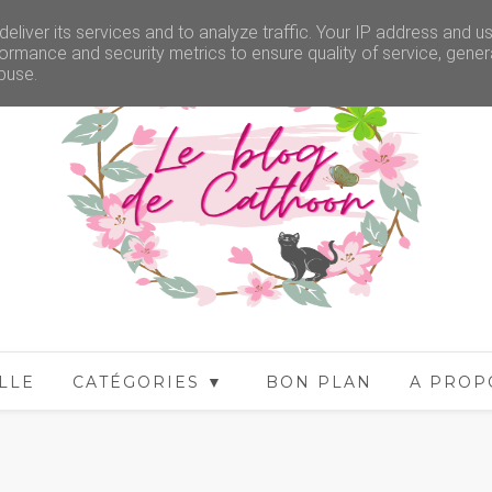
eliver its services and to analyze traffic. Your IP address and u
ormance and security metrics to ensure quality of service, gene
buse.
LLE
CATÉGORIES ▼
BON PLAN
A PROP