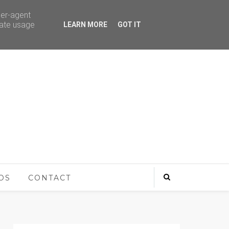
ser-agent
rate usage
LEARN MORE
GOT IT
OS
CONTACT