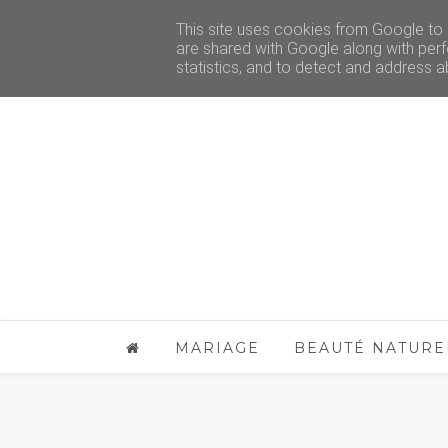
This site uses cookies from Google to d
are shared with Google along with perf
statistics, and to detect and address a
MARIAGE
BEAUTÉ NATURE