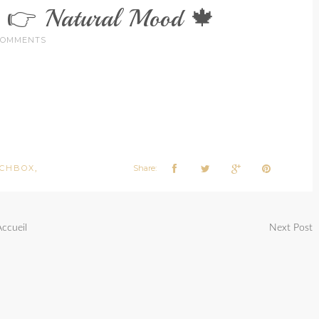
1 👉 Natural Mood 🍁
COMMENTS
RCHBOX
Share:
,
Accueil
Next Post