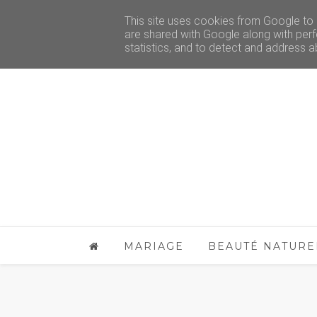
This site uses cookies from Google to d
are shared with Google along with perf
statistics, and to detect and address a
MARIAGE
BEAUTÉ NATURE