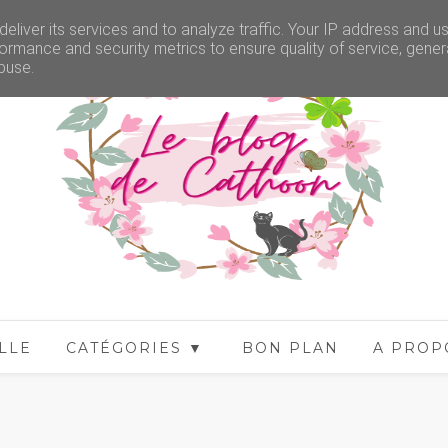
eliver its services and to analyze traffic. Your IP address and u
ormance and security metrics to ensure quality of service, gene
buse.
LLE
CATÉGORIES ▼
BON PLAN
A PROP