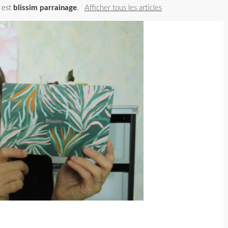
é est
blissim parrainage
.
Afficher tous les articles