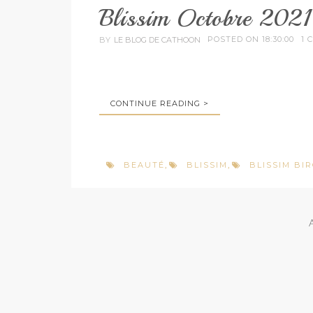
Blissim Octobre 202
POSTED ON 18:30:00
1 
BY
LE BLOG DE CATHOON
CONTINUE READING >
BEAUTÉ
BLISSIM
BLISSIM BI
,
,