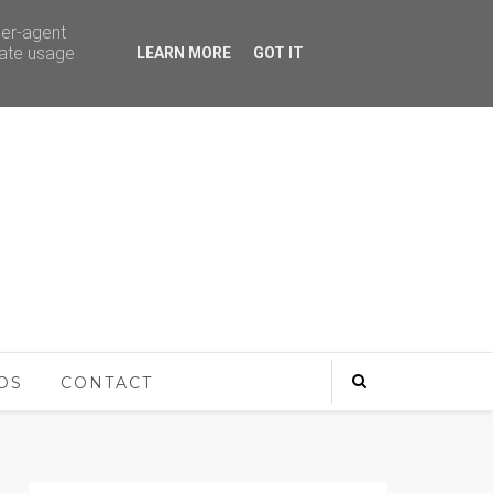
ser-agent
rate usage
LEARN MORE
GOT IT
OS
CONTACT