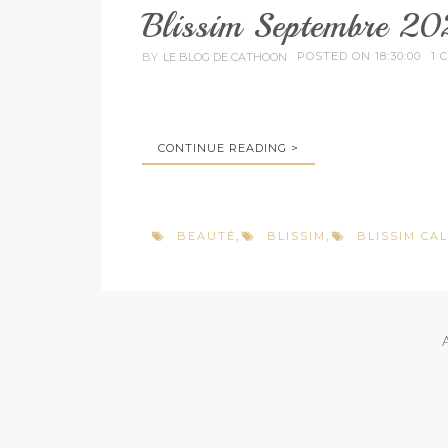
Blissim Septembre 20
POSTED ON 18:30:00
1 
BY
LE BLOG DE CATHOON
CONTINUE READING >
BEAUTÉ
BLISSIM
BLISSIM CA
,
,