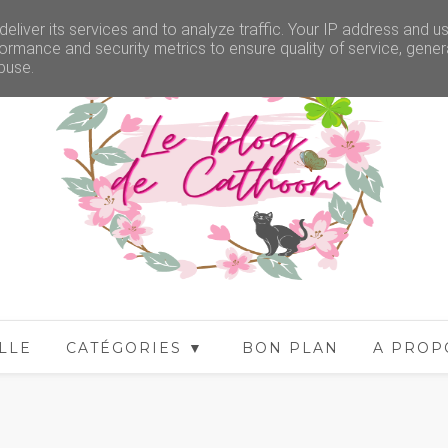
eliver its services and to analyze traffic. Your IP address and u
ormance and security metrics to ensure quality of service, gene
buse.
LLE
CATÉGORIES ▼
BON PLAN
A PROP