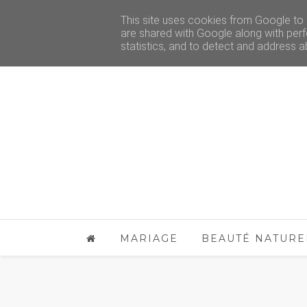
This site uses cookies from Google to d
are shared with Google along with perf
statistics, and to detect and address a
MARIAGE
BEAUTÉ NATURE