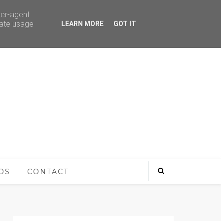
ser-agent
rate usage
LEARN MORE
GOT IT
OS
CONTACT