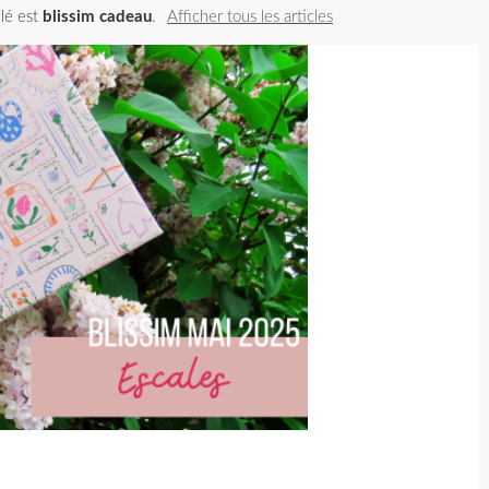
llé est
blissim cadeau
.
Afficher tous les articles