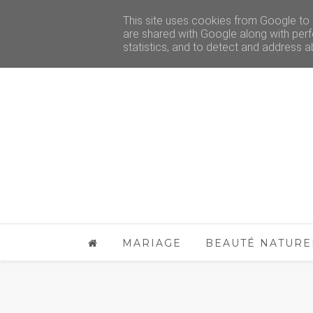
This site uses cookies from Google to d
are shared with Google along with perf
statistics, and to detect and address a
MARIAGE
BEAUTÉ NATURE