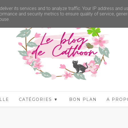
eliver its services and to analyze traffic. Your IP address and u
ormance and security metrics to ensure quality of service, gene
buse.
LLE
CATÉGORIES ▼
BON PLAN
A PROP