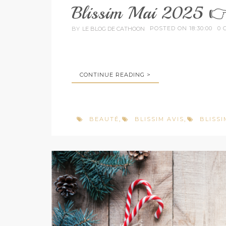
Blissim Mai 2025 👉
POSTED ON 18:30:00
0 
BY
LE BLOG DE CATHOON
CONTINUE READING >
BEAUTÉ
BLISSIM AVIS
BLISSI
,
,