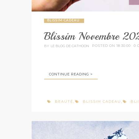
BLISSIM CADEAU
Blissim Novembre 202
POSTED ON 18:30:00
0 
BY
LE BLOG DE CATHOON
CONTINUE READING >
BEAUTÉ
BLISSIM CADEAU
BLI
,
,