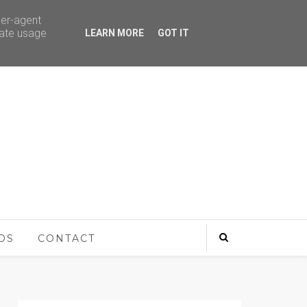
ser-agent
rate usage
LEARN MORE
GOT IT
OS
CONTACT