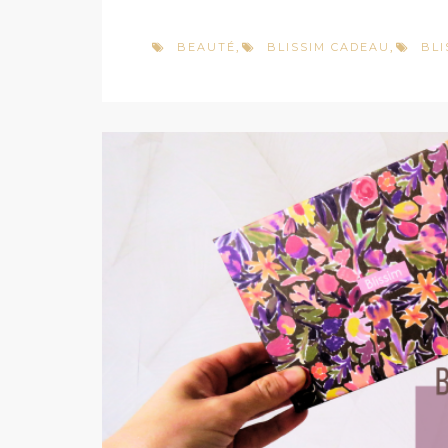
BEAUTÉ
BLISSIM CADEAU
BLI
,
,