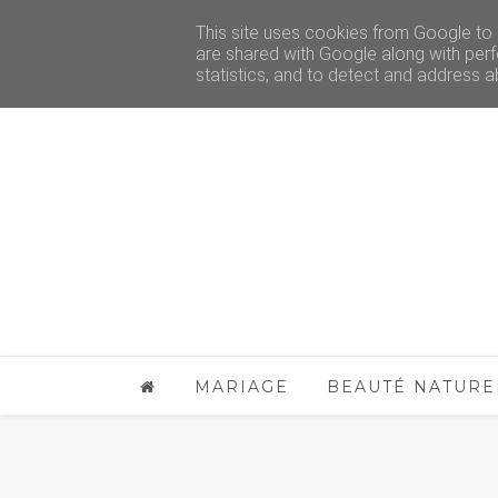
This site uses cookies from Google to d
are shared with Google along with perf
statistics, and to detect and address a
MARIAGE
BEAUTÉ NATURE