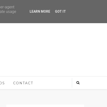
ser-agent
rate usage
LEARN MORE
GOT IT
OS
CONTACT