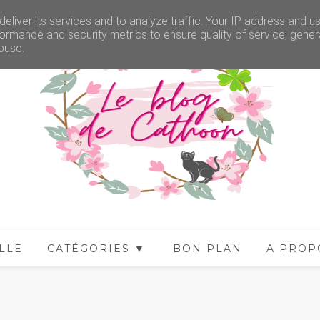
eliver its services and to analyze traffic. Your IP address and u
ormance and security metrics to ensure quality of service, gene
buse.
LLE
CATÉGORIES ▼
BON PLAN
A PROP