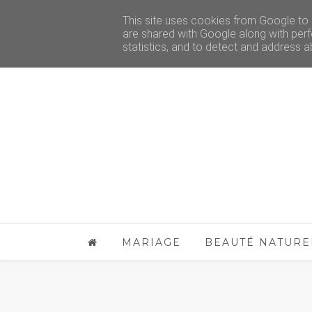
This site uses cookies from Google to d
are shared with Google along with perf
statistics, and to detect and address a
MARIAGE
BEAUTÉ NATURE