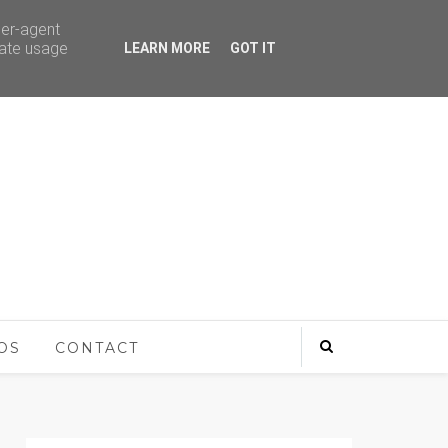
ser-agent
rate usage
LEARN MORE
GOT IT
OS
CONTACT