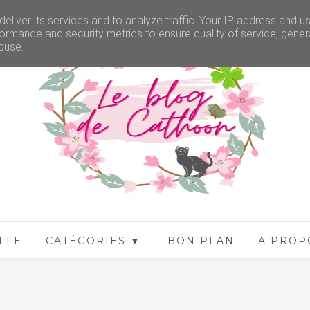
eliver its services and to analyze traffic. Your IP address and u
ormance and security metrics to ensure quality of service, gene
buse.
LLE
CATÉGORIES ▼
BON PLAN
A PROP