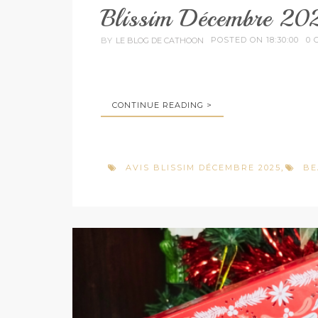
Blissim Décembre 2
POSTED ON 18:30:00
0 
BY
LE BLOG DE CATHOON
CONTINUE READING >
AVIS BLISSIM DÉCEMBRE 2025
BE
,