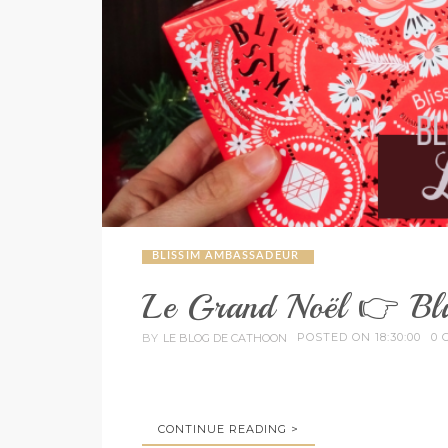
BLISSIM AMBASSADEUR
Le Grand Noël 👉 Bl
POSTED ON 18:30:00
0 
BY
LE BLOG DE CATHOON
CONTINUE READING >