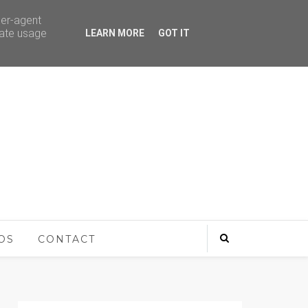
ser-agent
rate usage
LEARN MORE
GOT IT
OS
CONTACT