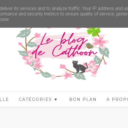
eliver its services and to analyze traffic. Your IP address and u
ormance and security metrics to ensure quality of service, gene
buse.
LLE
CATÉGORIES ▼
BON PLAN
A PROP