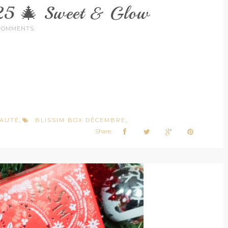
025 🎄 Sweet & Glow
COMMENTS
AUTÉ
BLISSIM BOX DÉCEMBRE
,
,
Share: