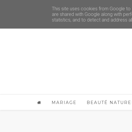
This site uses cookies from Google to d
are shared with Google along with perf
statistics, and to detect and address a
MARIAGE
BEAUTÉ NATURE