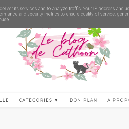
eliver its services and to analyze traffic. Your IP address and u
ormance and security metrics to ensure quality of service, gene
buse.
LLE
CATÉGORIES ▼
BON PLAN
A PROP