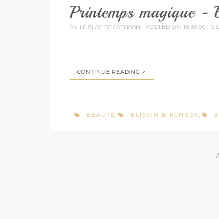
Printemps magique - 
POSTED ON 18:30:00
0 
BY
LE BLOG DE CATHOON
CONTINUE READING >
BEAUTÉ
BLISSIM BIRCHBOX
B
,
,