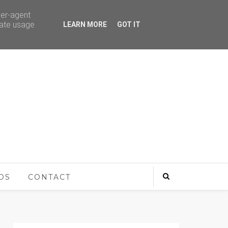
ser-agent
rate usage
LEARN MORE
GOT IT
OS
CONTACT