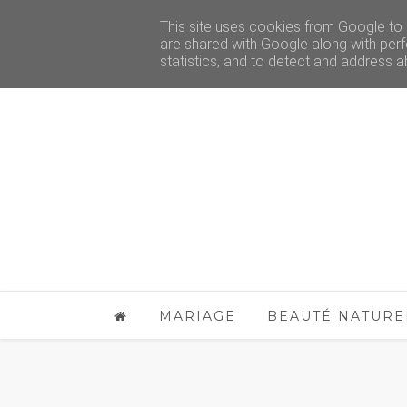
This site uses cookies from Google to d
are shared with Google along with perf
statistics, and to detect and address a
MARIAGE
BEAUTÉ NATURE