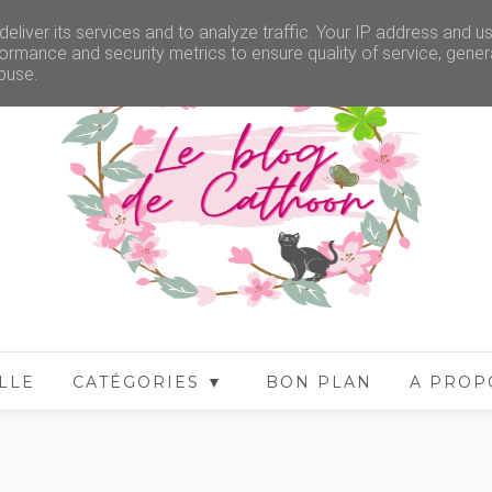
eliver its services and to analyze traffic. Your IP address and u
ormance and security metrics to ensure quality of service, gene
buse.
LLE
CATÉGORIES ▼
BON PLAN
A PROP