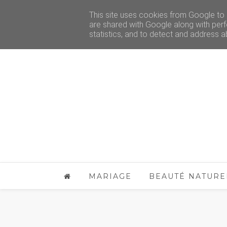
This site uses cookies from Google to d
are shared with Google along with perf
statistics, and to detect and address a
MARIAGE
BEAUTÉ NATURE