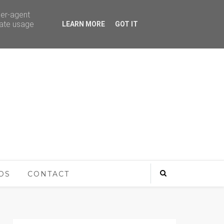
ser-agent
rate usage
LEARN MORE
GOT IT
OS
CONTACT