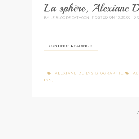
La sphère, Alexiane 
POSTED ON 10:30:00
0 
BY
LE BLOG DE CATHOON
CONTINUE READING >
ALEXIANE DE LYS BIOGRAPHIE
AL
,
LYS
,