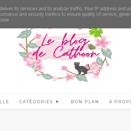
eliver its services and to analyze traffic. Your IP address and u
ormance and security metrics to ensure quality of service, gene
buse.
LLE
CATÉGORIES ▼
BON PLAN
A PROP