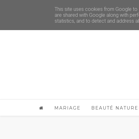
This site uses cookies from Google to d
are shared with Google along with perf
statistics, and to detect and address a
MARIAGE
BEAUTÉ NATURE