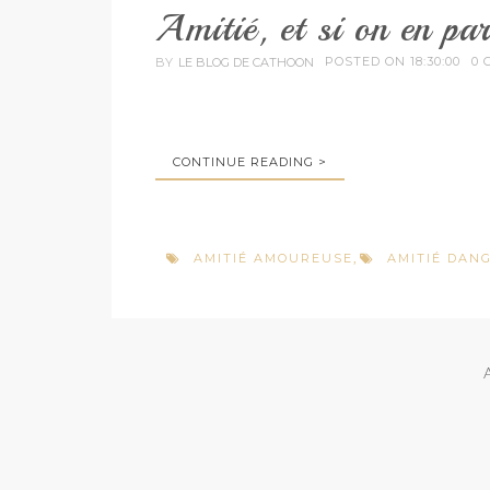
Amitié, et si on en par
POSTED ON 18:30:00
0 
BY
LE BLOG DE CATHOON
CONTINUE READING >
AMITIÉ AMOUREUSE
AMITIÉ DAN
,