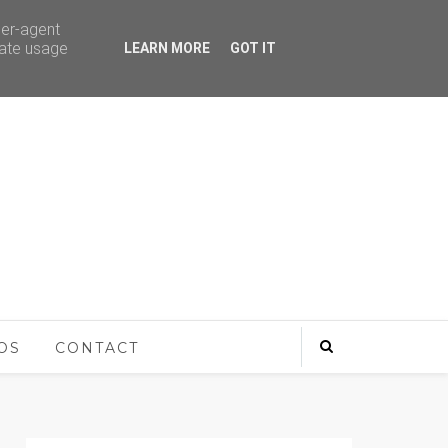
ser-agent
rate usage
LEARN MORE
GOT IT
OS
CONTACT