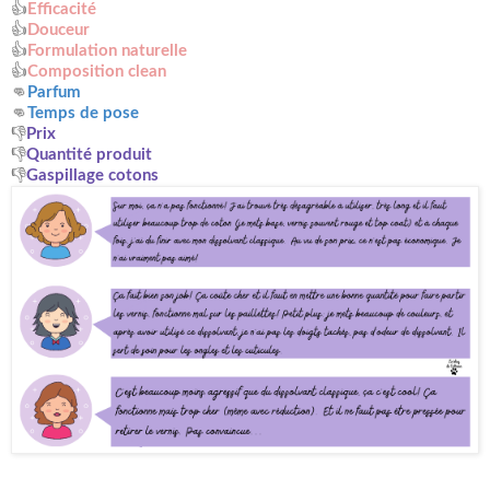
👍
Efficacité
👍
Douceur
👍
Formulation naturelle
👍
Composition clean
👊
Parfum
👊
Temps de pose
👎
Prix
👎
Quantité produit
👎
Gaspillage cotons