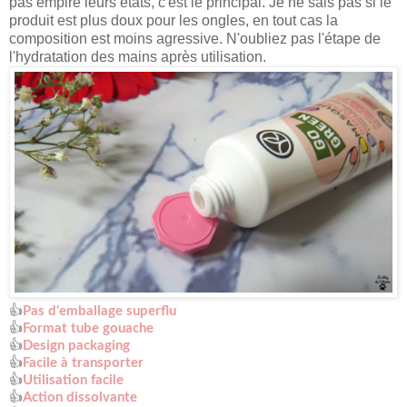
pas empiré leurs états, c'est le principal. Je ne sais pas si le
produit est plus doux pour les ongles, en tout cas la
composition est moins agressive. N'oubliez pas l'étape de
l'hydratation des mains après utilisation.
👍
Pas d'emballage superflu
👍
Format tube gouache
👍
Design packaging
👍
Facile à transporter
👍
Utilisation facile
👍
Action dissolvante