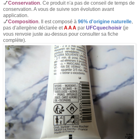
💅
Conservation
. Ce produit n'a pas de conseil de temps de
conservation. A vous de suivre son évolution avant
application.
💅
Composition
. Il est composé à
96% d'origine naturelle
,
pas d'allergène déclarée et
A A A
par
UFCquechoisir
(je
vous renvoie juste au-dessus pour consulter sa fiche
complète).