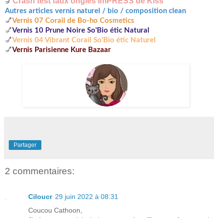
💅
Crash test faux ongles ImPRESS de Kiss
Autres articles vernis naturel / bio / composition clean
💅
Vernis 07 Corail de Bo-ho Cosmetics
💅
Vernis 10 Prune Noire So'Bio étic Natural
💅
Vernis 04 Vibrant Corail So'Bio étic Naturel
💅
Vernis Parisienne Kure Bazaar
Partager
2 commentaires:
Ciloucr
29 juin 2022 à 08:31
Coucou Cathoon,