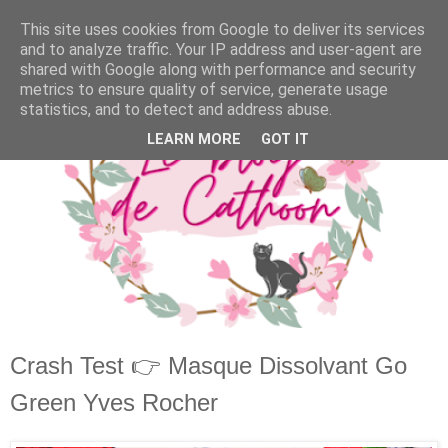
This site uses cookies from Google to deliver its services
and to analyze traffic. Your IP address and user-agent are
shared with Google along with performance and security
metrics to ensure quality of service, generate usage
statistics, and to detect and address abuse.
LEARN MORE
GOT IT
Crash Test 👉 Masque Dissolvant Go
Green Yves Rocher