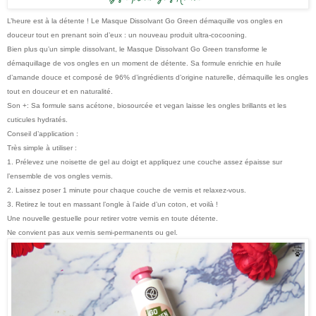
L’heure est à la détente ! Le Masque Dissolvant Go Green démaquille vos ongles en
douceur tout en prenant soin d’eux : un nouveau produit ultra-cocooning.
Bien plus qu’un simple dissolvant, le Masque Dissolvant Go Green transforme le
démaquillage de vos ongles en un moment de détente. Sa formule enrichie en huile
d’amande douce et composé de 96% d’ingrédients d’origine naturelle, démaquille les ongles
tout en douceur et en naturalité.
Son +: Sa formule sans acétone, biosourcée et vegan laisse les ongles brillants et les
cuticules hydratés.
Conseil d’application :
Très simple à utiliser :
1. Prélevez une noisette de gel au doigt et appliquez une couche assez épaisse sur
l’ensemble de vos ongles vernis.
2. Laissez poser 1 minute pour chaque couche de vernis et relaxez-vous.
3. Retirez le tout en massant l’ongle à l’aide d’un coton, et voilà !
Une nouvelle gestuelle pour retirer votre vernis en toute détente.
Ne convient pas aux vernis semi-permanents ou gel.