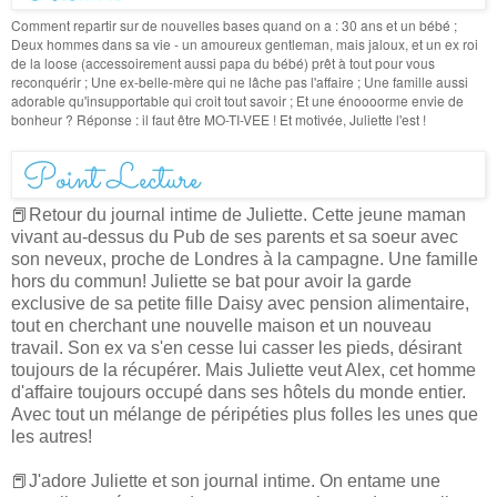
Comment repartir sur de nouvelles bases quand on a : 30 ans et un bébé ;
Deux hommes dans sa vie - un amoureux gentleman, mais jaloux, et un ex roi
de la loose (accessoirement aussi papa du bébé) prêt à tout pour vous
reconquérir ; Une ex-belle-mère qui ne lâche pas l'affaire ; Une famille aussi
adorable qu'insupportable qui croit tout savoir ; Et une énoooorme envie de
bonheur ? Réponse : il faut être MO-TI-VEE ! Et motivée, Juliette l'est !
📕Retour du journal intime de Juliette. Cette jeune maman
vivant au-dessus du Pub de ses parents et sa soeur avec
son neveux, proche de Londres à la campagne. Une famille
hors du commun! Juliette se bat pour avoir la garde
exclusive de sa petite fille Daisy avec pension alimentaire,
tout en cherchant une nouvelle maison et un nouveau
travail. Son ex va s'en cesse lui casser les pieds, désirant
toujours de la récupérer. Mais Juliette veut Alex, cet homme
d'affaire toujours occupé dans ses hôtels du monde entier.
Avec tout un mélange de péripéties plus folles les unes que
les autres!
📕J'adore Juliette et son journal intime. On entame une