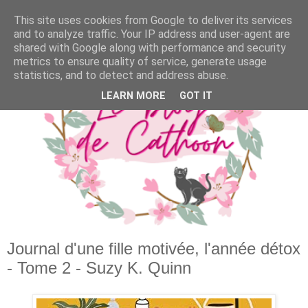
This site uses cookies from Google to deliver its services
and to analyze traffic. Your IP address and user-agent are
shared with Google along with performance and security
metrics to ensure quality of service, generate usage
statistics, and to detect and address abuse.
LEARN MORE
GOT IT
Journal d'une fille motivée, l'année détox
- Tome 2 - Suzy K. Quinn