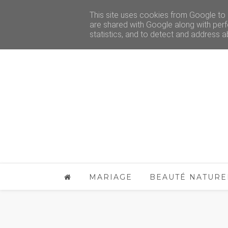
This site uses cookies from Google to d
are shared with Google along with perf
statistics, and to detect and address a
MARIAGE
BEAUTÉ NATURE