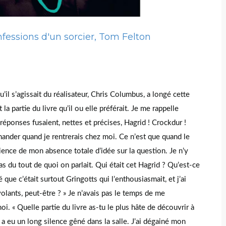
nfessions d'un sorcier, Tom Felton
u’il s’agissait du réalisateur, Chris Columbus, a longé cette
a partie du livre qu’il ou elle préférait. Je me rappelle
réponses fusaient, nettes et précises, Hagrid ! Crockdur !
emander quand je rentrerais chez moi. Ce n’est que quand le
ience de mon absence totale d’idée sur la question. Je n’y
as du tout de quoi on parlait. Qui était cet Hagrid ? Qu’est-ce
que c’était surtout Gringotts qui l’enthousiasmait, et j’ai
volants, peut-être ? » Je n’avais pas le temps de me
i. « Quelle partie du livre as-tu le plus hâte de découvrir à
l y a eu un long silence gêné dans la salle. J’ai dégainé mon