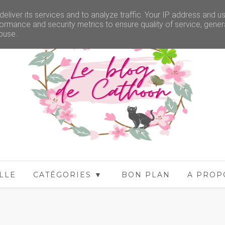
eliver its services and to analyze traffic. Your IP address and u
ormance and security metrics to ensure quality of service, gene
buse.
LLE
CATÉGORIES ▼
BON PLAN
A PROP