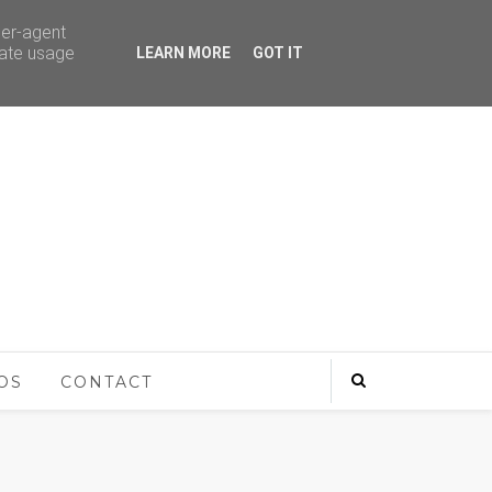
ser-agent
rate usage
LEARN MORE
GOT IT
OS
CONTACT