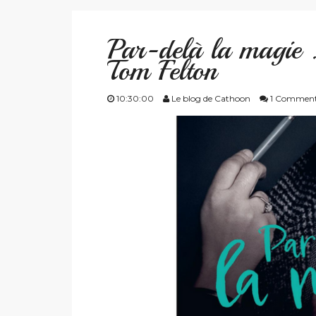
Par-delà la magie :
Tom Felton
10:30:00
Le blog de Cathoon
1 Commen