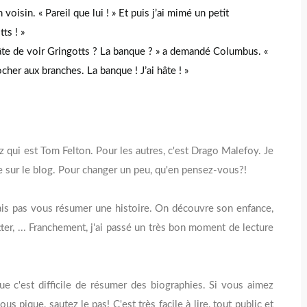
voisin. « Pareil que lui ! » Et puis j’ai mimé un petit
ts ! »
âte de voir Gringotts ? La banque ? » a demandé Columbus. «
cher aux branches. La banque ! J’ai hâte ! »
z qui est Tom Felton. Pour les autres, c'est Drago Malefoy. Je
e sur le blog. Pour changer un peu, qu'en pensez-vous?!
ais pas vous résumer une histoire. On découvre son enfance,
ter, ... Franchement, j'ai passé un très bon moment de lecture
e c'est difficile de résumer des biographies. Si vous aimez
ous pique, sautez le pas! C'est très facile à lire, tout public et