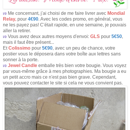
ᘙ
Me concernant, j'ai choisi de me faire livrer avec
Mondial
Relay,
pour
4€90
. Avec les codes promo, en général, vous
ne les payez pas! C'était rapide, en une semaine, je pouvais
aller la retirer.
ᘙ
Vous avez deux autres moyens d'envoi:
GLS
pour
5€50
,
mais il faut être présent...
Et
Colissimo
pour
5€90
, avec un peu de chance, votre
postier vous le déposera dans votre boîte aux lettres sans
sonner à la porte.
ᘙ
Jewel Candle
emballe très bien votre bougie. Vous voyez
par vous-même grâce à mes photographies. Ma bougie a eu
un petit accro mais ce n'est pas bien grave. Cependant,
vous pouvez contacter le site si cela ne vous convient pas.