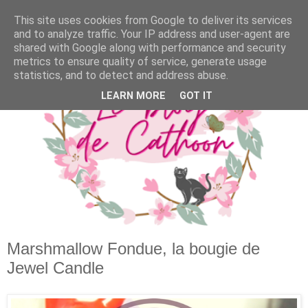
This site uses cookies from Google to deliver its services
and to analyze traffic. Your IP address and user-agent are
shared with Google along with performance and security
metrics to ensure quality of service, generate usage
statistics, and to detect and address abuse.
LEARN MORE
GOT IT
Marshmallow Fondue, la bougie de
Jewel Candle