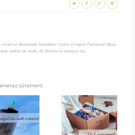
e vivant en Normandie frontalière Centre et région Parisienne! Nous
auté, parfois de mode, de lifestyle et quelques diy.
aimerez sûrement