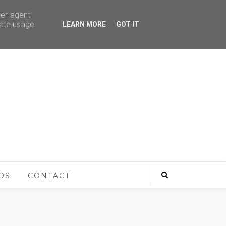
ser-agent
rate usage
LEARN MORE
GOT IT
OS
CONTACT