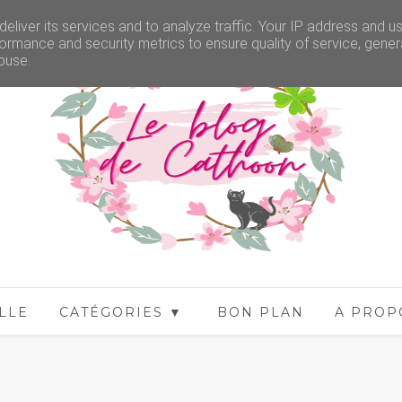
eliver its services and to analyze traffic. Your IP address and u
ormance and security metrics to ensure quality of service, gene
buse.
LLE
CATÉGORIES ▼
BON PLAN
A PROP