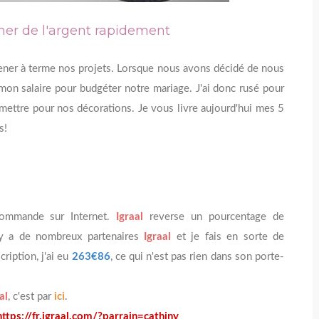
ner de l'argent rapidement
mener à terme nos projets. Lorsque nous avons décidé de nous
mon salaire pour budgéter notre mariage. J'ai donc rusé pour
 mettre pour nos décorations. Je vous livre aujourd'hui mes 5
s!
e commande sur Internet.
Igraal
reverse un pourcentage de
 y a de nombreux partenaires
Igraal
et je fais en sorte de
iption, j'ai eu
263€86
, ce qui n'est pas rien dans son porte-
al
, c'est par
ici
.
https://fr.igraal.com/?parrain=cathiny