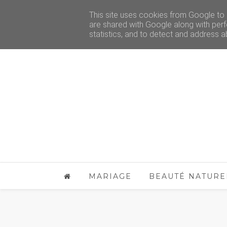
This site uses cookies from Google to d
are shared with Google along with perf
statistics, and to detect and address a
MARIAGE
BEAUTÉ NATURE